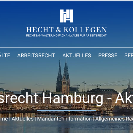
LTE
ARBEITSRECHT
AKTUELLES
PRESSE
SE
srecht Hamburg - Ak
ome
|
Aktuelles
|
Mandanteninformation
|
Allgemeines Re